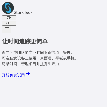
StarkTeck
ZH
CHF
让时间追踪更简单
面向各类团队的专业时间追踪与项目管理。
可在任意设备上使用：桌面端、平板或手机。
记录时间、管理项目并提升生产力。
开始免费试用