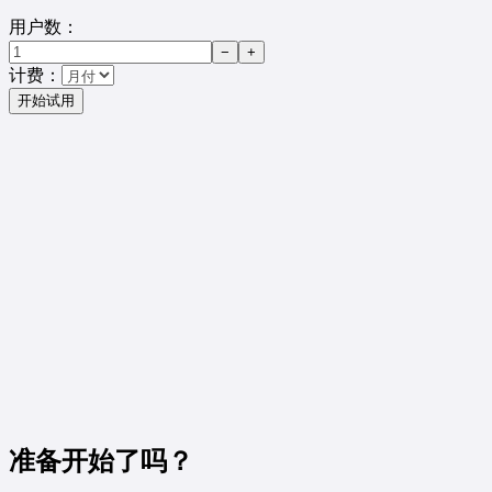
用户数：
−
+
计费：
开始试用
准备开始了吗？