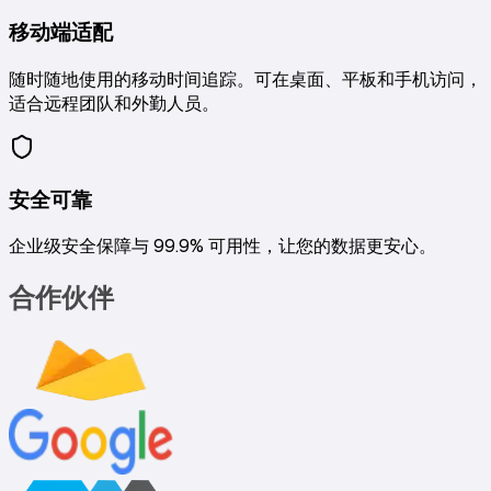
移动端适配
随时随地使用的移动时间追踪。可在桌面、平板和手机访问，
适合远程团队和外勤人员。
安全可靠
企业级安全保障与 99.9% 可用性，让您的数据更安心。
合作伙伴