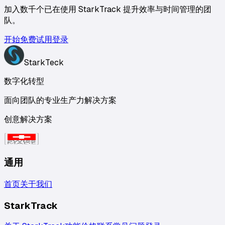
加入数千个已在使用 StarkTrack 提升效率与时间管理的团
队。
开始免费试用
登录
StarkTeck
数字化转型
面向团队的专业生产力解决方案
创意解决方案
通用
首页
关于我们
StarkTrack