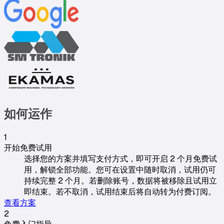
如何运作
1
开始免费试用
选择您的方案并填写支付方式，即可开启 2 个月免费试
用，解锁全部功能。您可在设置中随时取消，试用仍可
持续完整 2 个月。若删除账号，数据将被移除且试用立
即结束。若不取消，试用结束后将自动转为付费订阅。
查看方案
2