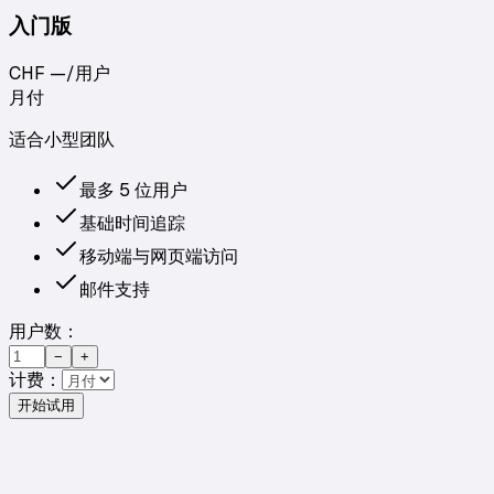
入门版
CHF —
/
用户
月付
适合小型团队
最多 5 位用户
基础时间追踪
移动端与网页端访问
邮件支持
用户数：
−
+
计费：
开始试用