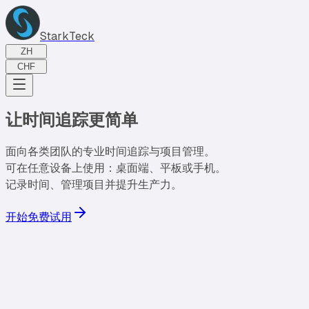
StarkTeck
ZH
CHF
让时间追踪更简单
面向各类团队的专业时间追踪与项目管理。
可在任意设备上使用：桌面端、平板或手机。
记录时间、管理项目并提升生产力。
开始免费试用