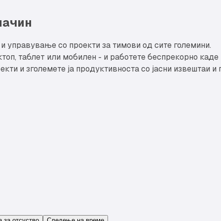
начин
 управување со проекти за тимови од сите големини.
ктоп, таблет или мобилен - и работете беспрекорно каде и
екти и зголемете ја продуктивноста со јасни извештаи и
 за отсуство
Следење на време