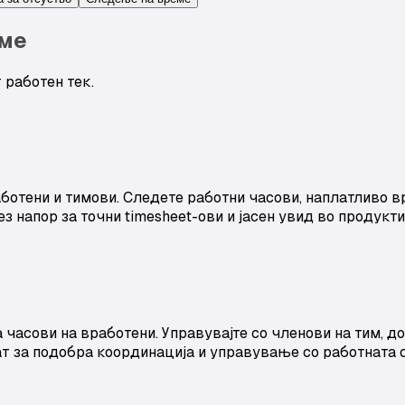
еме
 работен тек.
отени и тимови. Следете работни часови, наплатливо в
ез напор за точни timesheet-ови и јасен увид во продукт
часови на вработени. Управувајте со членови на тим, до
т за подобра координација и управување со работната 