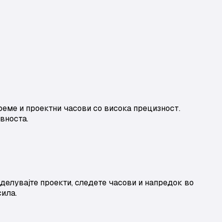
реме и проектни часови со висока прецизност.
ивноста.
делувајте проекти, следете часови и напредок во
сила.