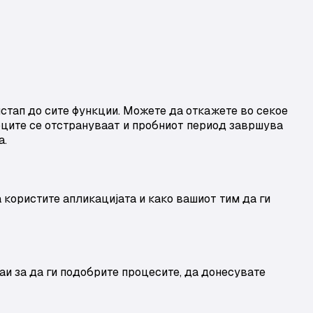
стап до сите функции. Можете да откажете во секое
тоците се отстрануваат и пробниот период завршува
а.
а користите апликацијата и како вашиот тим да ги
аи за да ги подобрите процесите, да донесувате