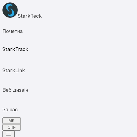
StarkTeck
Почетна
StarkTrack
StarkLink
Веб дизајн
За нас
MK
CHF