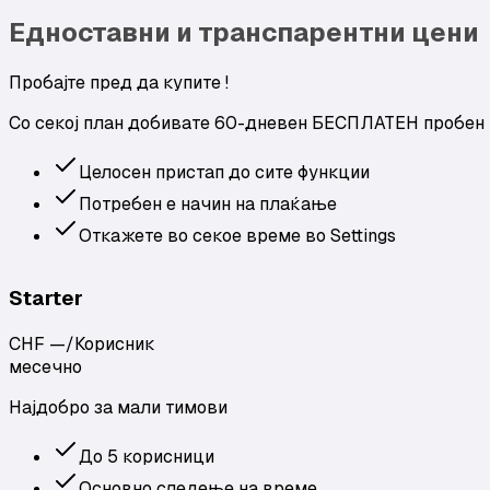
Едноставни и транспарентни цени
Пробајте пред да купите !
Со секој план добивате 60-дневен БЕСПЛАТЕН пробен 
Целосен пристап до сите функции
Потребен е начин на плаќање
Откажете во секое време во Settings
Starter
CHF —
/
Корисник
месечно
Најдобро за мали тимови
До 5 корисници
Основно следење на време