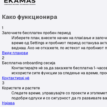
Како функционира
1
Започнете бесплатен пробен период
Изберете план, внесете начин на плаќање и започ
време од Settings и пробниот период останува ак
веднаш. Ако не откажете, по истекот на пробниот
Види планови
2
Бесплатна onboarding сесија
Контактирајте нè за да закажете бесплатна 1-часов
искористи сите функции за следење на време, про
Контактирај нè
3
Користете и растете
Следете време, управувајте со проекти и зголемет
подобри одлуки и со сигурност да го развивате ва
Најава