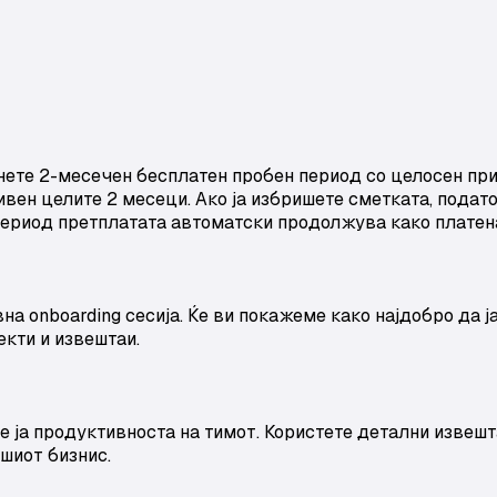
нете 2-месечен бесплатен пробен период со целосен при
тивен целите 2 месеци. Ако ја избришете сметката, пода
 период претплатата автоматски продолжува како платен
на onboarding сесија. Ќе ви покажеме како најдобро да ј
екти и извештаи.
е ја продуктивноста на тимот. Користете детални извешт
шиот бизнис.