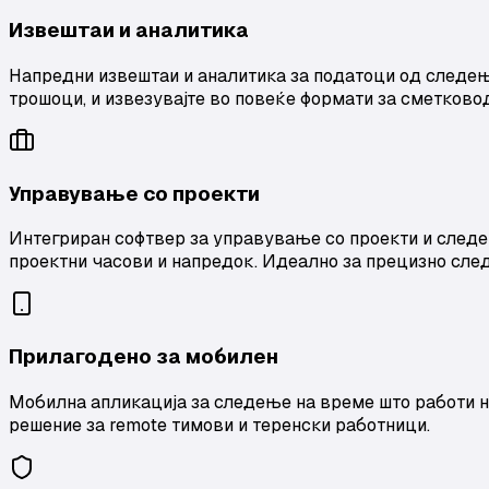
Извештаи и аналитика
Напредни извештаи и аналитика за податоци од следење
трошоци, и извезувајте во повеќе формати за сметково
Управување со проекти
Интегриран софтвер за управување со проекти и следењ
проектни часови и напредок. Идеално за прецизно сле
Прилагодено за мобилен
Мобилна апликација за следење на време што работи н
решение за remote тимови и теренски работници.