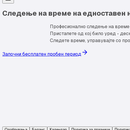
Следење на време на едноставен 
Професионално следење на време и
Пристапете од кој било уред - дес
Следете време, управувајте со про
Започни бесплатен пробен период
Одобрувања
Баланс
Календар
Политика за празници
Политика