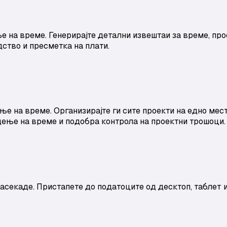
 на време. Генерирајте детални извештаи за време, прое
дство и пресметка на плати.
е на време. Организирајте ги сите проекти на едно мест
дење на време и подобра контрола на проектни трошоци.
асекаде. Пристапете до податоците од десктоп, таблет